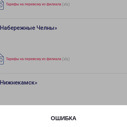
(xls)
Тарифы на перевозку из филиала
«Набережные Челны»
(xls)
Тарифы на перевозку из филиала
«Нижнекамск»
(xls)
Тарифы на перевозку из филиала
ОШИБКА