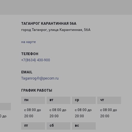
ТАГАНРОГ КАРАНТИННАЯ 56А
город Таганрог, улица Карантинная, 56А
на карте
ТЕЛЕФОН
+7(8634) 430-900
EMAIL
Taganrog-fr@pecom.ru
ГРАФИК РАБОТЫ
с 08:00 до
с 08:00 до
с 08:00 до
с 08:00 до
0 до
20:00
20:00
20:00
20:00