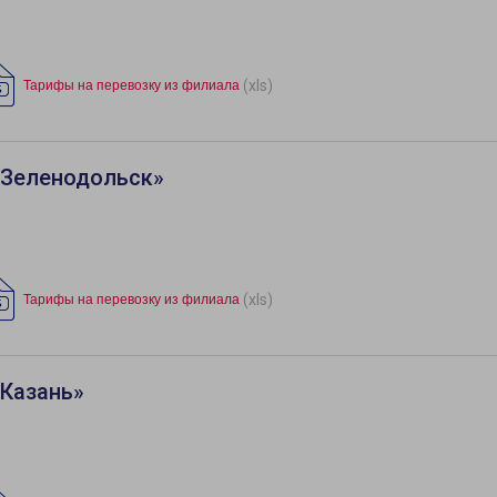
(xls)
Тарифы на перевозку из филиала
«Зеленодольск»
(xls)
Тарифы на перевозку из филиала
«Казань»