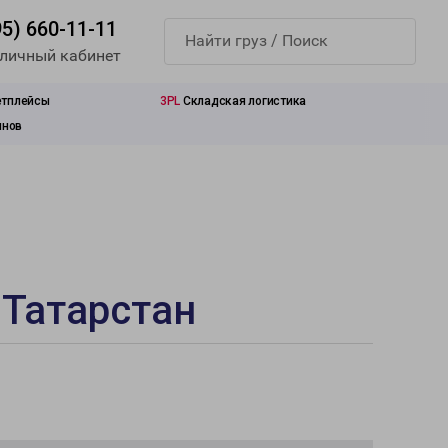
95) 660-11-11
 личный кабинет
етплейсы
3PL
Складская логистика
инов
 Татарстан