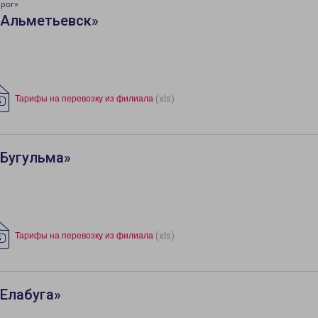
нрог»
«Альметьевск»
(xls)
Тарифы на перевозку из филиала
«Бугульма»
(xls)
Тарифы на перевозку из филиала
Елабуга»