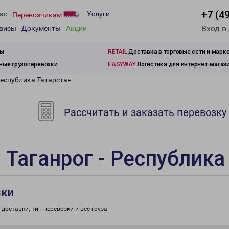
+7 (4
ас
Услуги
Перевозчикам
Вход в
рвисы
Документы
Акции
зы
RETAIL
Доставка в торговые сети и марк
ые грузоперевозки
EASYWAY
Логистика для интернет-магаз
Республика Татарстан
Рассчитать и заказать перевозку
 Таганрог - Республика
зки
доставки, тип перевозки и вес груза.