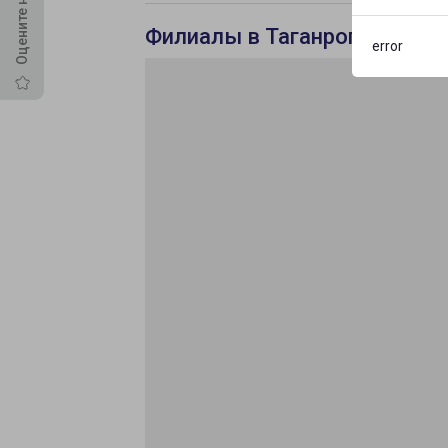
Филиалы в Таганроге
error