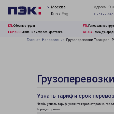
Москва
Адреса
О н
Rus /
Eng
Онлайн-се
LTL
Сборные грузы
FTL
Генеральные гру
EXPRESS
Авиа- и экспресс-доставка
GLOBAL
Международн
Главная
Направления
Грузоперевозки Таганрог - 
Грузоперевозки
Узнать тариф и срок перево
Чтобы узнать тариф, укажите город отправки, город 
Город отправки