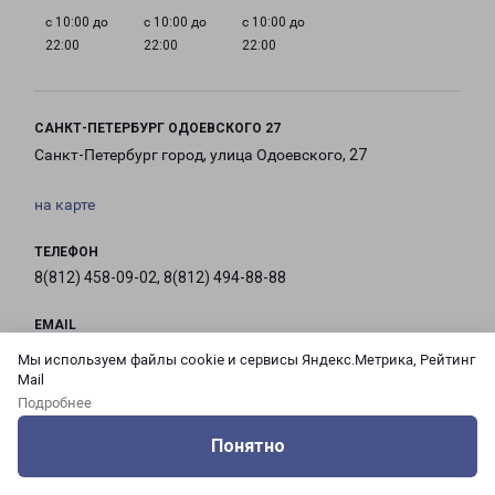
с 10:00 до
с 10:00 до
с 10:00 до
22:00
22:00
22:00
САНКТ-ПЕТЕРБУРГ ОДОЕВСКОГО 27
Санкт-Петербург город, улица Одоевского, 27
на карте
ТЕЛЕФОН
8(812) 458-09-02, 8(812) 494-88-88
EMAIL
pecom@pecom.ru
Мы используем файлы cookie и сервисы Яндекс.Метрика, Рейтинг
Mail
ГРАФИК РАБОТЫ
Подробнее
Понятно
Оцените нашу работу
Услуги
Сервисы
Меню
Кабинет
Контакты
с 10:00 до
с 10:00 до
с 10:00 до
с 10:00 до
21:00
21:00
21:00
21:00