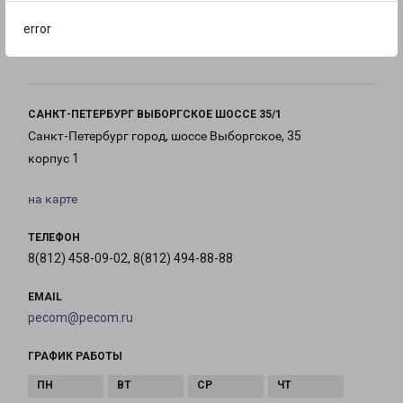
error
с 10:00 до
с 10:00 до
с 10:00 до
20:00
20:00
20:00
САНКТ-ПЕТЕРБУРГ ВЫБОРГСКОЕ ШОССЕ 35/1
Санкт-Петербург город, шоссе Выборгское, 35
корпус 1
на карте
ТЕЛЕФОН
8(812) 458-09-02, 8(812) 494-88-88
EMAIL
pecom@pecom.ru
ГРАФИК РАБОТЫ