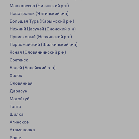
Маккавеево (Читинский р-н)
Новотроицк (Читинский р-н)
Большая Тура (Карымский р-н)
Нижний Цасучей (Ононский р-н)
Приисковый (Нерчинский р-н)
Первомайский (Шилкинский р-н)
Ясная (Оловяннинский р-н)
Сретенск
Балей (Балейский р-н)
Хилок
Оловянная
Дарасун
Могойтуй
Танга
Шилка
Агинское
Атамановка
Улеты