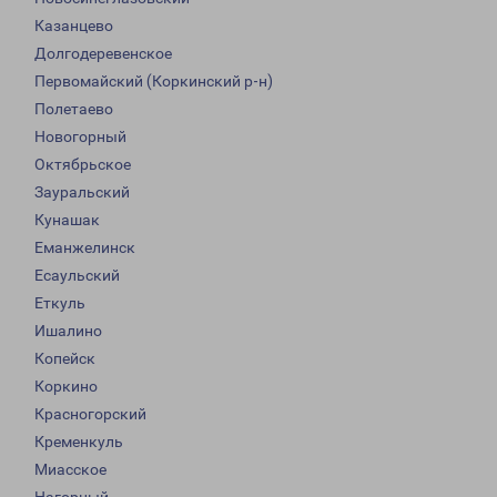
Казанцево
Долгодеревенское
Первомайский (Коркинский р-н)
Полетаево
Новогорный
Октябрьское
Зауральский
Кунашак
Еманжелинск
Есаульский
Еткуль
Ишалино
Копейск
Коркино
Красногорский
Кременкуль
Миасское