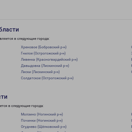
бласти
вляется в следующие города:
Хреновое (Бобровский р-н)
Гнилое (Острогожский р-н)
Ливенка (Красногвардейский р-н)
Давыдовка (Лискинский р-н)
Лиски (Лискинский р-н)
Солдатское (Острогожский р-н)
сти
ется в следующие города:
Молзино (Ногинский р-н)
Починки (Ногинский р-н)
Огуднево (Щёлковский р-н)