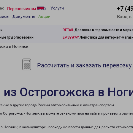
+7 (4
ас
Услуги
Перевозчикам
Вход в
рвисы
Документы
Акции
зы
RETAIL
Доставка в торговые сети и марк
ые грузоперевозки
EASYWAY
Логистика для интернет-магаз
жска в Ногинск
Рассчитать и заказать перевозку
 из Острогожска в Ног
 также в другие города России автомобильным и авиатранспортом.
 Острогожск - Ногинск вы можете ознакомиться на сайте, произвести расче
 в Ногинск, в калькуляторе необходимо ввести данные для расчета стоимост