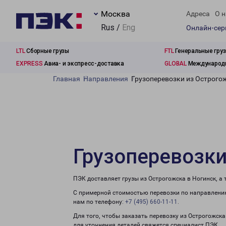
Москва
Адреса
О н
Rus /
Eng
Онлайн-се
LTL
Сборные грузы
FTL
Генеральные гру
EXPRESS
Авиа- и экспресс-доставка
GLOBAL
Международн
Главная
Направления
Грузоперевозки из Острого
Грузоперевозки
ПЭК доставляет грузы из Острогожска в Ногинск, а
С примерной стоимостью перевозки по направлению
нам по телефону:
+7 (495) 660-11-11
.
Для того, чтобы заказать перевозку из Острогожска
для уточнения деталей свяжется специалист ПЭК.