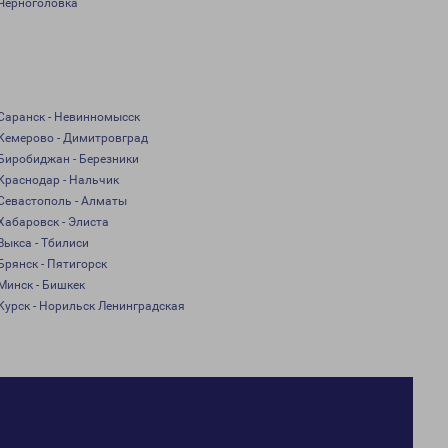
Черноголовка
Саранск - Невинномысск
Кемерово - Димитровград
Биробиджан - Березники
Краснодар - Нальчик
Севастополь - Алматы
Хабаровск - Элиста
Выкса - Тбилиси
Брянск - Пятигорск
Минск - Бишкек
Курск - Норильск Ленинградская