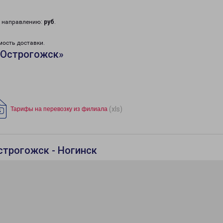
у направлению:
руб
.
мость доставки.
«Острогожск»
(xls)
Тарифы на перевозку из филиала
строгожск - Ногинск