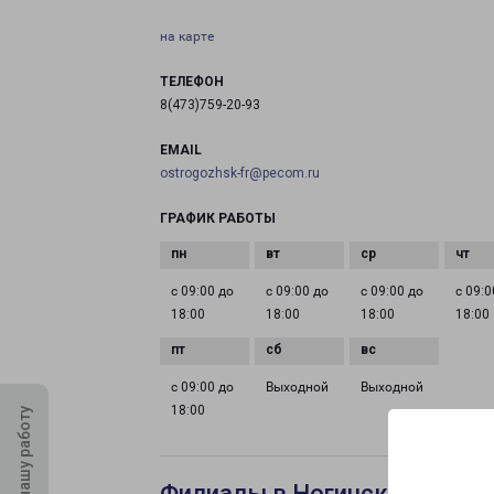
на карте
ТЕЛЕФОН
8(473)759-20-93
EMAIL
ostrogozhsk-fr@pecom.ru
ГРАФИК РАБОТЫ
с 09:00 до
с 09:00 до
с 09:00 до
с 09:0
18:00
18:00
18:00
18:00
с 09:00 до
Выходной
Выходной
18:00
Оцените нашу работу
Филиалы в Ногинске