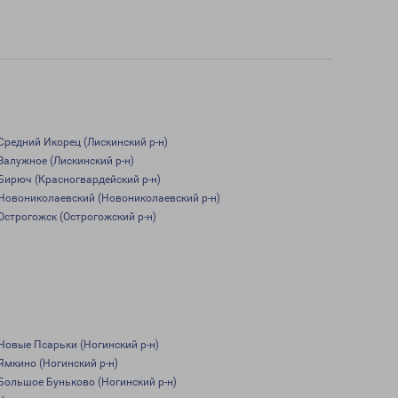
Средний Икорец (Лискинский р-н)
Залужное (Лискинский р-н)
Бирюч (Красногвардейский р-н)
Новониколаевский (Новониколаевский р-н)
Острогожск (Острогожский р-н)
Новые Псарьки (Ногинский р-н)
Ямкино (Ногинский р-н)
Большое Буньково (Ногинский р-н)