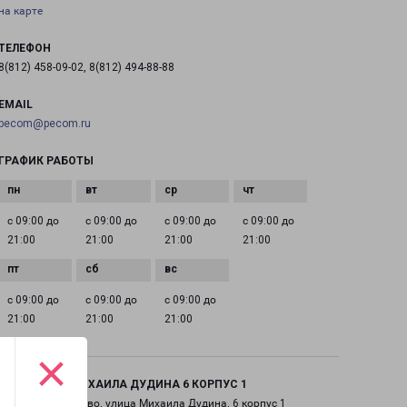
на карте
ТЕЛЕФОН
8(812) 458-09-02, 8(812) 494-88-88
EMAIL
pecom@pecom.ru
ГРАФИК РАБОТЫ
с 09:00 до
с 09:00 до
с 09:00 до
с 09:00 до
21:00
21:00
21:00
21:00
с 09:00 до
с 09:00 до
с 09:00 до
21:00
21:00
21:00
×
ПАРГОЛОВО МИХАИЛА ДУДИНА 6 КОРПУС 1
поселок Парголово, улица Михаила Дудина, 6 корпус 1