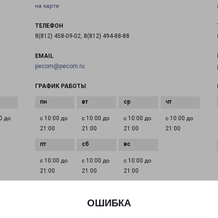
на карте
ТЕЛЕФОН
8(812) 458-09-02, 8(812) 494-88-88
EMAIL
pecom@pecom.ru
ГРАФИК РАБОТЫ
0 до
с 10:00 до
с 10:00 до
с 10:00 до
с 10:00 до
21:00
21:00
21:00
21:00
с 10:00 до
с 10:00 до
с 10:00 до
21:00
21:00
21:00
ОШИБКА
МУРИНО РУЧЬЕВСКИЙ ПРОСПЕКТ 15
город Мурино, проспект Ручьевский, 15