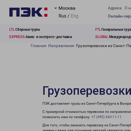
Москва
Адреса
О н
Rus /
Eng
Онлайн-се
LTL
Сборные грузы
FTL
Генеральные гру
EXPRESS
Авиа- и экспресс-доставка
GLOBAL
Международн
Главная
Направления
Грузоперевозки из Санкт-Пе
Грузоперевозки
ПЭК доставляет грузы из Санкт-Петербурга в Воскр
С примерной стоимостью перевозки по направлению
позвонить нам по телефону:
+7 (495) 660-11-11
.
Для того, чтобы заказать перевозку из Санкт-Петер
заявки с вами для уточнения деталей свяжется спе