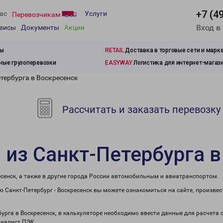
+7 (4
ас
Услуги
Перевозчикам
Вход в
рвисы
Документы
Акции
зы
RETAIL
Доставка в торговые сети и марк
ые грузоперевозки
EASYWAY
Логистика для интернет-магаз
тербурга в Воскресенск
Рассчитать и заказать перевозку
 из Санкт-Петербурга в
есенск, а также в другие города России автомобильным и авиатранспортом.
 Санкт-Петербург - Воскресенск вы можете ознакомиться на сайте, произве
бурга в Воскресенск, в калькуляторе необходимо ввести данные для расчета
циалист ПЭК.