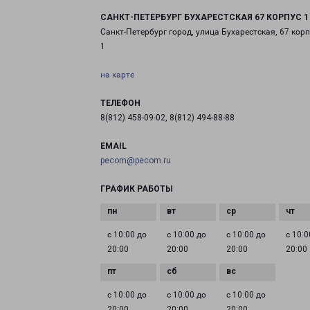
САНКТ-ПЕТЕРБУРГ БУХАРЕСТСКАЯ 67 КОРПУС 1
Санкт-Петербург город, улица Бухарестская, 67 корп
1
на карте
ТЕЛЕФОН
8(812) 458-09-02, 8(812) 494-88-88
EMAIL
pecom@pecom.ru
ГРАФИК РАБОТЫ
с 10:00 до
с 10:00 до
с 10:00 до
с 10:0
20:00
20:00
20:00
20:00
с 10:00 до
с 10:00 до
с 10:00 до
20:00
20:00
20:00