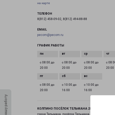
на карте
ТЕЛЕФОН
8(812) 458-09-02, 8(812) 494-88-88
EMAIL
pecom@pecom.ru
ГРАФИК РАБОТЫ
с 08:00 до
с 08:00 до
с 08:00 до
с 08:0
20:00
20:00
20:00
20:00
с 08:00 до
с 10:00 до
с 10:00 до
20:00
16:00
16:00
Оцените нашу работу
КОЛПИНО ПОСЁЛОК ТЕЛЬМАНА 2Б
город Тельмана, посёлок Тельмана, 2Б