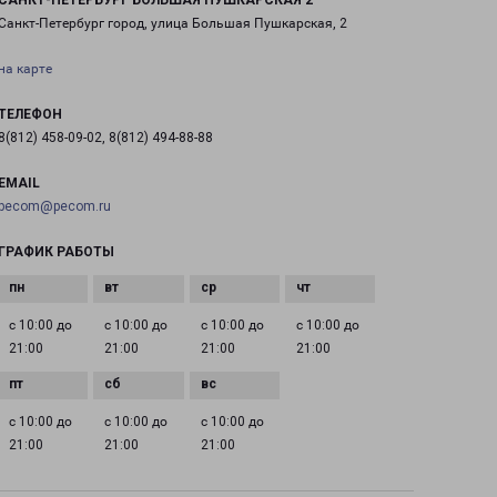
САНКТ-ПЕТЕРБУРГ БОЛЬШАЯ ПУШКАРСКАЯ 2
Санкт-Петербург город, улица Большая Пушкарская, 2
на карте
ТЕЛЕФОН
8(812) 458-09-02, 8(812) 494-88-88
EMAIL
pecom@pecom.ru
ГРАФИК РАБОТЫ
с 10:00 до
с 10:00 до
с 10:00 до
с 10:00 до
21:00
21:00
21:00
21:00
с 10:00 до
с 10:00 до
с 10:00 до
21:00
21:00
21:00