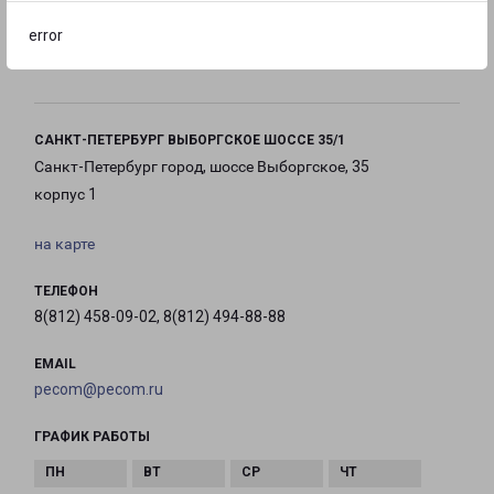
error
с 10:00 до
с 10:00 до
с 10:00 до
20:00
20:00
20:00
САНКТ-ПЕТЕРБУРГ ВЫБОРГСКОЕ ШОССЕ 35/1
Санкт-Петербург город, шоссе Выборгское, 35
корпус 1
на карте
ТЕЛЕФОН
8(812) 458-09-02, 8(812) 494-88-88
EMAIL
pecom@pecom.ru
ГРАФИК РАБОТЫ