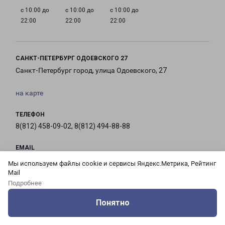
с 10:00 до
с 10:00 до
с 10:00 до
22:00
22:00
22:00
САНКТ-ПЕТЕРБУРГ ОДОЕВСКОГО 27
Санкт-Петербург город, улица Одоевского, 27
на карте
ТЕЛЕФОН
8(812) 458-09-02, 8(812) 494-88-88
EMAIL
pecom@pecom.ru
Мы используем файлы cookie и сервисы Яндекс.Метрика, Рейтинг
Mail
ГРАФИК РАБОТЫ
Подробнее
Понятно
Оцените нашу работу
Услуги
Сервисы
Меню
Кабинет
Контакты
с 10:00 до
с 10:00 до
с 10:00 до
с 10:00 до
21:00
21:00
21:00
21:00