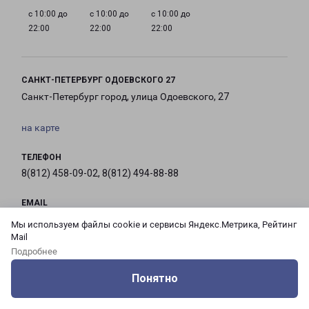
с 10:00 до
с 10:00 до
с 10:00 до
22:00
22:00
22:00
САНКТ-ПЕТЕРБУРГ ОДОЕВСКОГО 27
Санкт-Петербург город, улица Одоевского, 27
на карте
ТЕЛЕФОН
8(812) 458-09-02, 8(812) 494-88-88
EMAIL
pecom@pecom.ru
Мы используем файлы cookie и сервисы Яндекс.Метрика, Рейтинг
Mail
ГРАФИК РАБОТЫ
Подробнее
Понятно
Оцените нашу работу
Услуги
Сервисы
Меню
Кабинет
Контакты
с 10:00 до
с 10:00 до
с 10:00 до
с 10:00 до
21:00
21:00
21:00
21:00