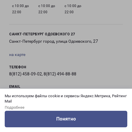
с 10:00 до
с 10:00 до
с 10:00 до
22:00
22:00
22:00
САНКТ-ПЕТЕРБУРГ ОДОЕВСКОГО 27
Санкт-Петербург город, улица Одоевского, 27
на карте
ТЕЛЕФОН
8(812) 458-09-02, 8(812) 494-88-88
EMAIL
pecom@pecom.ru
Мы используем файлы cookie и сервисы Яндекс.Метрика, Рейтинг
Mail
ГРАФИК РАБОТЫ
Подробнее
Понятно
Оцените нашу работу
Услуги
Сервисы
Меню
Кабинет
Контакты
с 10:00 до
с 10:00 до
с 10:00 до
с 10:00 до
21:00
21:00
21:00
21:00