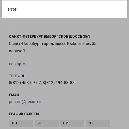
error
с 10:00 до
с 10:00 до
с 10:00 до
20:00
20:00
20:00
САНКТ-ПЕТЕРБУРГ ВЫБОРГСКОЕ ШОССЕ 35/1
Санкт-Петербург город, шоссе Выборгское, 35
корпус 1
на карте
ТЕЛЕФОН
8(812) 458-09-02, 8(812) 494-88-88
EMAIL
pecom@pecom.ru
ГРАФИК РАБОТЫ