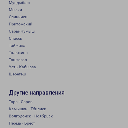
Мундыбаш
Мыски
Осинники
Притомский
Сары-Чумыш
Спасск
Тайжина
Тальжино
Таштагол
Усть-Кабырза
Шерегеш
Другие направления
Тара - Саров
Камышин - Тбилиси
Волгодонск - Ноябрьск
Пермь - Брест