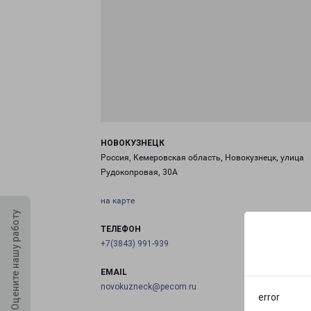
НОВОКУЗНЕЦК
Россия, Кемеровская область, Новокузнецк, улица
Рудокопровая, 30А
на карте
Оцените нашу работу
ТЕЛЕФОН
+7(3843) 991-939
EMAIL
novokuzneck@pecom.ru
error