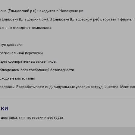
ка (Ельцовский р-н) находится в Новокузнецке.
Ельцовку (Ельцовский р-н). В Ельцовке (Ельцовском р-н) работает 1 филиал
менных складских комплексах.
тус доставки.
региональной перевозки.
 для корпоративных заказчиков.
облюдением всех требований безопасности.
асходные материалы.
 вопросы. Разрабатываем индивидуальные условия сотрудничества. Местная
зки
доставки, тип перевозки и вес груза.