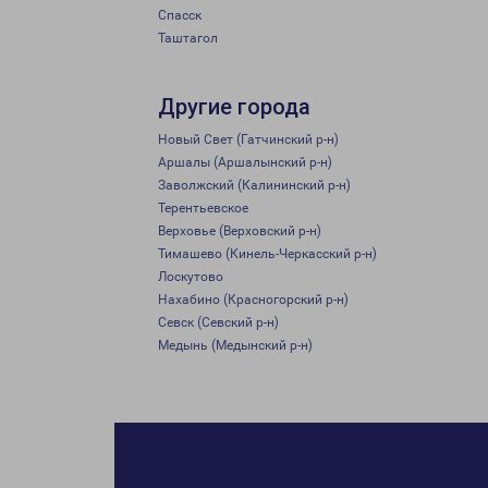
Спасск
Таштагол
Другие города
Новый Свет (Гатчинский р-н)
Аршалы (Аршалынский р-н)
Заволжский (Калининский р-н)
Терентьевское
Верховье (Верховский р-н)
Тимашево (Кинель-Черкасский р-н)
Лоскутово
Нахабино (Красногорский р-н)
Севск (Севский р-н)
Медынь (Медынский р-н)