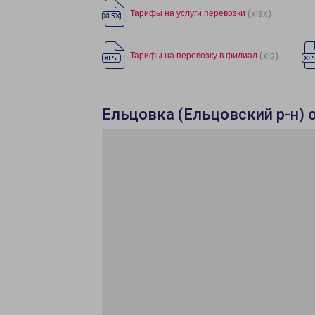
(xlsx)
Тарифы на услуги перевозки
(xls)
Тарифы на перевозку в филиал
Ельцовка (Ельцовский р-н) 