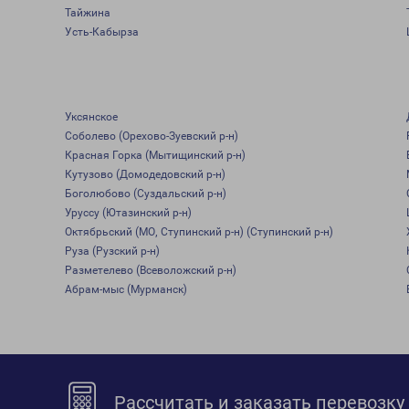
Тайжина
Усть-Кабырза
Уксянское
Соболево (Орехово-Зуевский р-н)
Красная Горка (Мытищинский р-н)
Кутузово (Домодедовский р-н)
Боголюбово (Суздальский р-н)
Уруссу (Ютазинский р-н)
Октябрьский (МО, Ступинский р-н) (Ступинский р-н)
Руза (Рузский р-н)
Разметелево (Всеволожский р-н)
Абрам-мыс (Мурманск)
Рассчитать и заказать перевозку