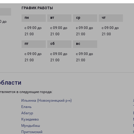
ГРАФИК РАБОТЫ
0 до
с 09:00 до
с 09:00 до
с 09:00 до
с 09:00 до
21:00
21:00
21:00
21:00
с 09:00 до
с 09:00 до
с 09:00 до
21:00
21:00
21:00
области
твляется в следующие города:
Ильинка (Новокузнецкий р-н)
Елань
Абагур
Кузедеево
Мундыбаш
Притомский