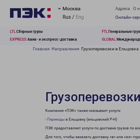
Москва
Адреса
О н
Rus /
Eng
Онлайн-се
LTL
Сборные грузы
FTL
Генеральные гру
EXPRESS
Авиа- и экспресс-доставка
GLOBAL
Международн
Главная
Направления
Грузоперевозки в Ельцовка 
Грузоперевозки
Компания «ПЭК» также оказывает услуги:
-
Переезды
в Ельцовку (ельцовский Р-Н)
ПЭК предоставляет услуги по доставке грузов по в
Для того, чтобы заказать доставку «в» или «из» го