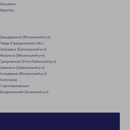
Тальжино
Шерегеш
Давыдовское (Истринский р-н)
Ревда (Свердловская обл.)
Белозерск (Белозерский р-н)
Мосальск (Мосальский р-н)
Суворовское (Усть-Лабинский р-н)
Цивильск (Цивильский р-н)
Холщевики (Истринский р-н)
Колосовка
Старопавловская
Воскресенский (Анапский р-н)