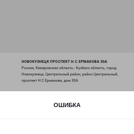
НОВОКУЗНЕЦК ПРОСПЕКТ Н.С.ЕРМАКОВА 30А
Россия, Кемеровская область - Кузбасс область, город
Новокузнецк, Центральный район, район Центральный,
проспект Н.С.Ермакова, дом 30А
на карте
ОШИБКА
ТЕЛЕФОН
+7(3843) 991-939
EMAIL
novokuzneck@pecom.ru