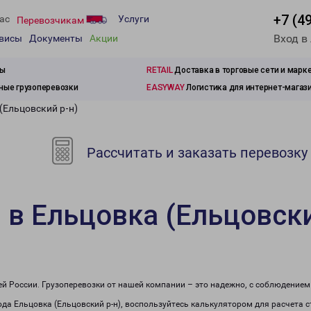
+7 (4
ас
Услуги
Перевозчикам
Вход в
рвисы
Документы
Акции
зы
RETAIL
Доставка в торговые сети и марк
ые грузоперевозки
EASYWAY
Логистика для интернет-магаз
(Ельцовский р-н)
Рассчитать и заказать перевозку
 в Ельцовка (Ельцовски
сей России. Грузоперевозки от нашей компании – это надежно, с соблюдение
рода Ельцовка (Ельцовский р-н), воспользуйтесь калькулятором для расчета 