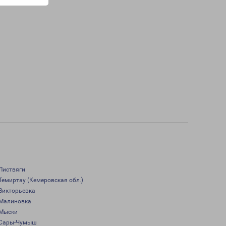
Листвяги
Темиртау (Кемеровская обл.)
Викторьевка
Малиновка
Мыски
Сары-Чумыш