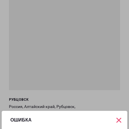
РУБЦОВСК
Россия, Алтайский край, Рубцовск,
Кооперативный проезд, 1
×
ОШИБКА
на карте