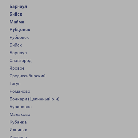
Барнаул
Бийск
Майма
Рубцовск
Рубцовск
Бийск
Барнаул
Славгород
Яровое
Среднесибирский
Тягун
Романово
Бочкари (Целинный р-н)
Бурановка
Малахово
Кубанка
Ильинка
Киприно