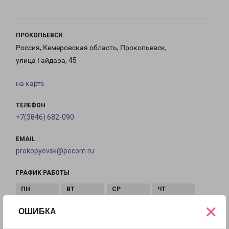
ПРОКОПЬЕВСК
Россия, Кемеровская область, Прокопьевск,
улица Гайдара, 45
на карте
ТЕЛЕФОН
+7(3846) 682-090
EMAIL
prokopyevsk@pecom.ru
ГРАФИК РАБОТЫ
×
с 09:00 до
с 09:00 до
с 09:00 до
с 09:00 до
ОШИБКА
18:00
18:00
18:00
18:00