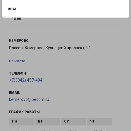
error
с 09:00 до
Выходной
Выходной
18:00
КЕМЕРОВО
Россия, Кемерово, Кузнецкий проспект, 91
на карте
ТЕЛЕФОН
+7(3842) 457-484
EMAIL
kemerovo@pecom.ru
ГРАФИК РАБОТЫ