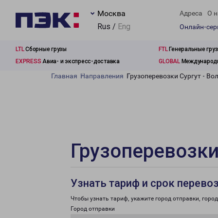
Москва
Адреса
О н
Rus /
Eng
Онлайн-се
LTL
Сборные грузы
FTL
Генеральные гру
EXPRESS
Авиа- и экспресс-доставка
GLOBAL
Международн
Главная
Направления
Грузоперевозки Сургут - Во
Грузоперевозки
Узнать тариф и срок перево
Чтобы узнать тариф, укажите город отправки, город 
Город отправки