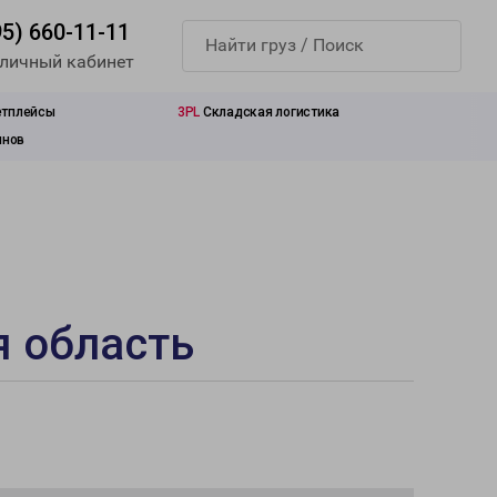
95) 660-11-11
 личный кабинет
етплейсы
3PL
Складская логистика
инов
я область