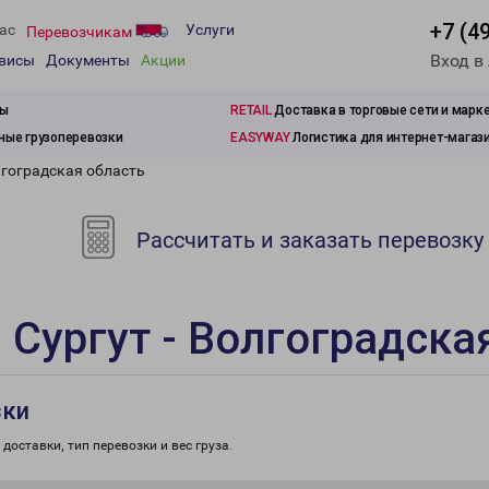
+7 (4
ас
Услуги
Перевозчикам
Вход в
рвисы
Документы
Акции
зы
RETAIL
Доставка в торговые сети и марк
ые грузоперевозки
EASYWAY
Логистика для интернет-магаз
лгоградская область
Рассчитать и заказать перевозку
 Сургут - Волгоградска
зки
доставки, тип перевозки и вес груза.