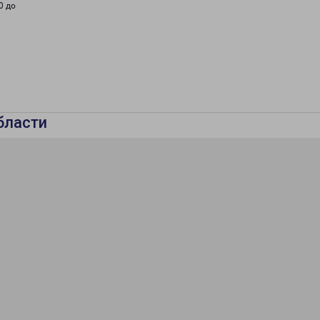
0 до
бласти