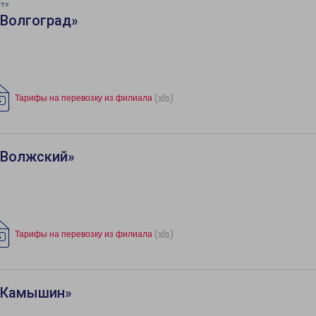
ут»
«Волгоград»
(xls)
Тарифы на перевозку из филиала
«Волжский»
(xls)
Тарифы на перевозку из филиала
 «Камышин»