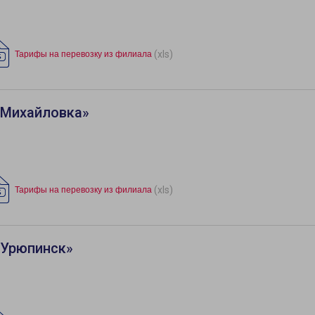
(xls)
Тарифы на перевозку из филиала
«Михайловка»
(xls)
Тарифы на перевозку из филиала
«Урюпинск»