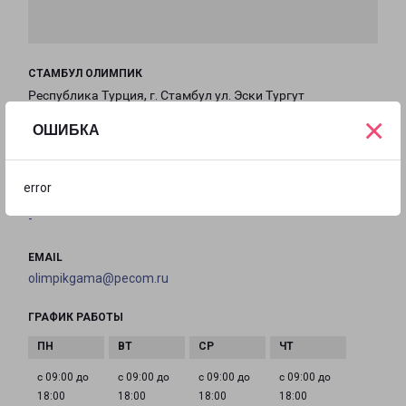
СТАМБУЛ ОЛИМПИК
Республика Турция, г. Стамбул ул. Эски Тургут
×
Озал, 8, Икителли ОСБ, Башакшехир
ОШИБКА
на карте
error
ТЕЛЕФОН
-
EMAIL
olimpikgama@pecom.ru
ГРАФИК РАБОТЫ
с 09:00 до
с 09:00 до
с 09:00 до
с 09:00 до
18:00
18:00
18:00
18:00