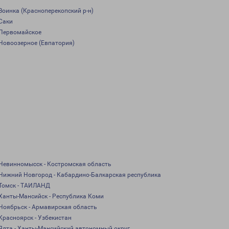
Воинка (Красноперекопский р-н)
Саки
Первомайское
Новоозерное (Евпатория)
Невинномысск - Костромская область
Нижний Новгород - Кабардино-Балкарская республика
Томск - ТАИЛАНД
Ханты-Мансийск - Республика Коми
Ноябрьск - Армавирская область
Красноярск - Узбекистан
Ялта - Ханты-Мансийский автономный округ