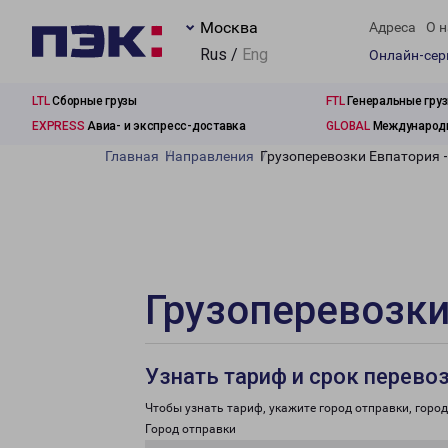
Москва
Адреса
О н
Rus /
Eng
Онлайн-се
LTL
Сборные грузы
FTL
Генеральные гру
EXPRESS
Авиа- и экспресс-доставка
GLOBAL
Международн
Главная
Направления
Грузоперевозки Евпатория 
Грузоперевозки
Узнать тариф и срок перево
Чтобы узнать тариф, укажите город отправки, город 
Город отправки