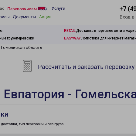
+7 (4
ас
Услуги
Перевозчикам
Вход в
рвисы
Документы
Акции
зы
RETAIL
Доставка в торговые сети и марк
ые грузоперевозки
EASYWAY
Логистика для интернет-магаз
- Гомельская область
Рассчитать и заказать перевозку
 Евпатория - Гомельск
зки
доставки, тип перевозки и вес груза.