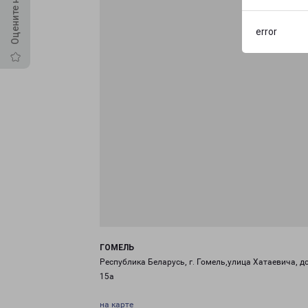
error
ГОМЕЛЬ
Республика Беларусь, г. Гомель,улица Хатаевича, д
15а
на карте