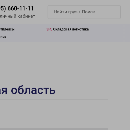
95) 660-11-11
 личный кабинет
етплейсы
3PL
Складская логистика
инов
ая область