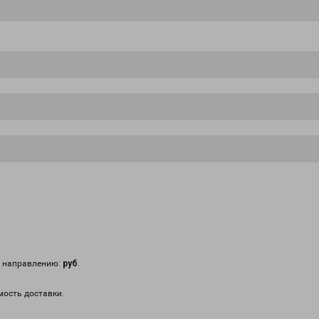
у направлению:
руб
.
мость доставки.