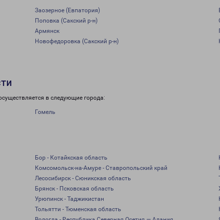
Заозерное (Евпатория)
Поповка (Сакский р-н)
Армянск
Новофедоровка (Сакский р-н)
сти
осуществляется в следующие города:
Гомель
Бор - Котайкская область
Комсомольск-на-Амуре - Ставропольский край
Лесосибирск - Сюникская область
Брянск - Псковская область
Урюпинск - Таджикистан
Тольятти - Тюменская область
Вологда - Республика Северная Осетия — Алания