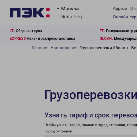
Москва
Адреса
О н
Rus /
Eng
Онлайн-се
LTL
Сборные грузы
FTL
Генеральные гру
EXPRESS
Авиа- и экспресс-доставка
GLOBAL
Международн
Главная
Направления
Грузоперевозки Абакан - В
Грузоперевозки
Узнать тариф и срок перево
Чтобы узнать тариф, укажите город отправки, город 
Город отправки