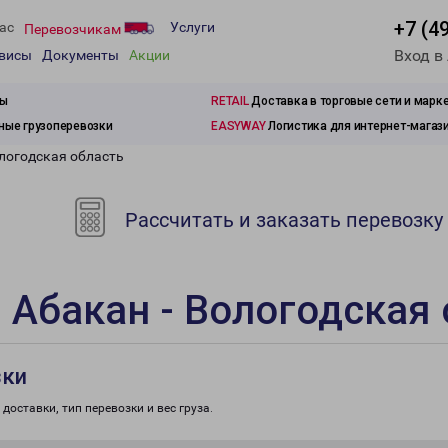
+7 (4
ас
Услуги
Перевозчикам
Вход в
рвисы
Документы
Акции
зы
RETAIL
Доставка в торговые сети и марк
ые грузоперевозки
EASYWAY
Логистика для интернет-магаз
ологодская область
Рассчитать и заказать перевозку
 Абакан - Вологодская
зки
доставки, тип перевозки и вес груза.