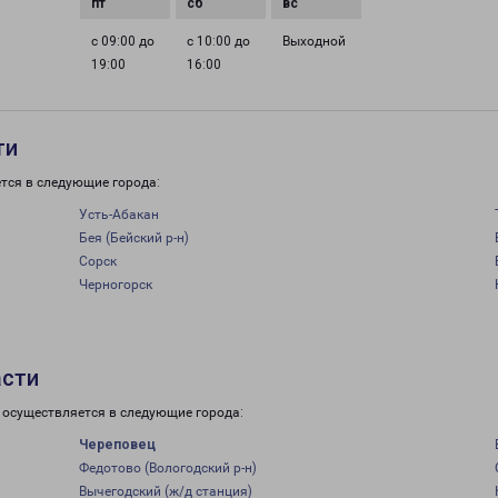
с 09:00 до
с 10:00 до
Выходной
19:00
16:00
ти
тся в следующие города:
Усть-Абакан
Бея (Бейский р-н)
Сорск
Черногорск
асти
 осуществляется в следующие города:
Череповец
Федотово (Вологодский р-н)
Вычегодский (ж/д станция)