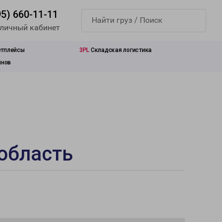
95) 660-11-11
 личный кабинет
етплейсы
3PL
Складская логистика
инов
 область