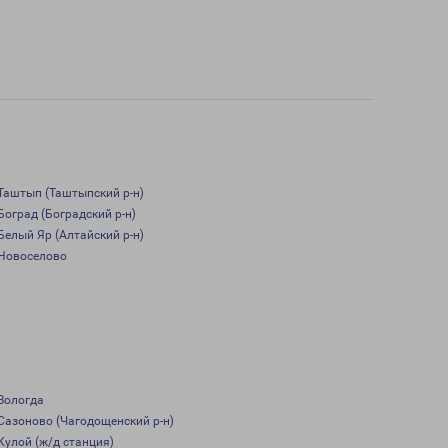
Таштып (Таштыпский р-н)
Боград (Боградский р-н)
Белый Яр (Алтайский р-н)
Новоселово
Вологда
Сазоново (Чагодощенский р-н)
Кулой (ж/д станция)