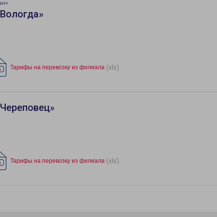
ан»
«Вологда»
(xls)
Тарифы на перевозку из филиала
«Череповец»
(xls)
Тарифы на перевозку из филиала