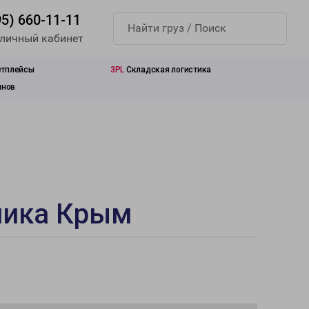
95) 660-11-11
 личный кабинет
етплейсы
3PL
Складская логистика
инов
лика Крым