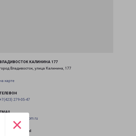
ВЛАДИВОСТОК КАЛИНИНА 177
город Владивосток, улица Калинина, 177
на карте
ТЕЛЕФОН
+7(423) 279-05-47
EMAIL
×
vladivostok@pecom.ru
ГРАФИК РАБОТЫ