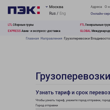
Москва
Адреса
О н
Rus /
Eng
Онлайн-се
LTL
Сборные грузы
FTL
Генеральные гру
EXPRESS
Авиа- и экспресс-доставка
GLOBAL
Международн
Главная
Направления
Грузоперевозки Владивосто
Грузоперевозки
Узнать тариф и срок перево
Чтобы узнать тариф, укажите город отправки, город 
Город отправки