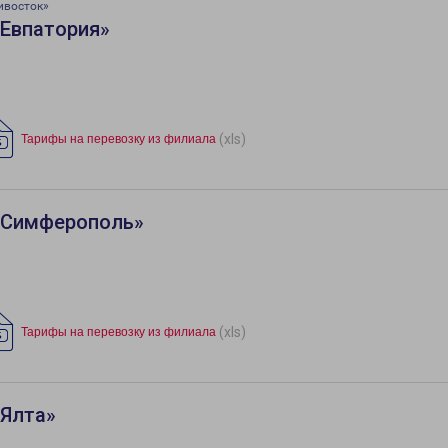
ивосток»
«Евпатория»
(xls)
Тарифы на перевозку из филиала
«Симферополь»
(xls)
Тарифы на перевозку из филиала
«Ялта»