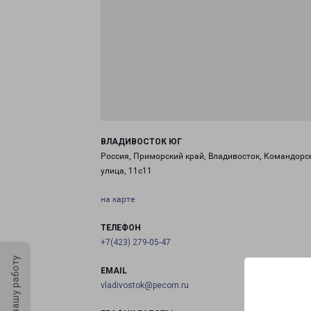
ВЛАДИВОСТОК ЮГ
Россия, Приморский край, Владивосток, Командорс
улица, 11с11
на карте
ТЕЛЕФОН
+7(423) 279-05-47
Оцените нашу работу
EMAIL
vladivostok@pecom.ru