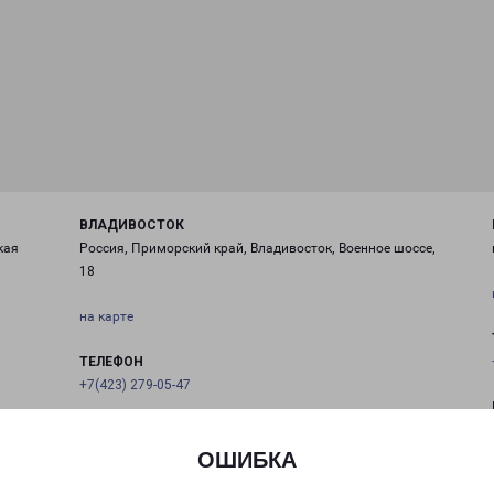
ВЛАДИВОСТОК
кая
Россия, Приморский край, Владивосток, Военное шоссе,
18
на карте
ТЕЛЕФОН
+7(423) 279-05-47
EMAIL
vladivostok@pecom.ru
ОШИБКА