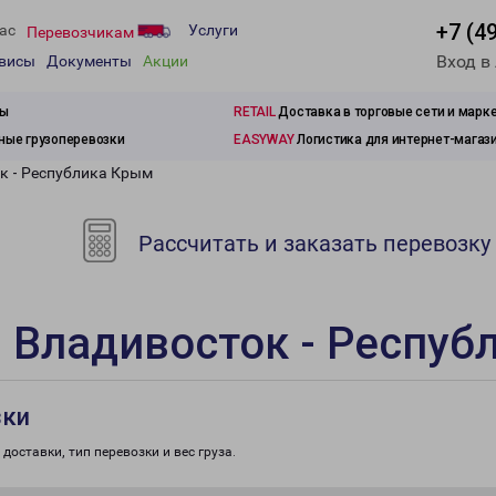
+7 (4
ас
Услуги
Перевозчикам
Вход в
рвисы
Документы
Акции
зы
RETAIL
Доставка в торговые сети и марк
ые грузоперевозки
EASYWAY
Логистика для интернет-магаз
к - Республика Крым
Рассчитать и заказать перевозку
 Владивосток - Респуб
зки
доставки, тип перевозки и вес груза.