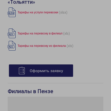
«Тольятти»
(xlsx)
Тарифы на услуги перевозки
(xls)
Тарифы на перевозку в филиал
(xls)
Тарифы на перевозку из филиала
Оформить заявку
Филиалы в Пензе