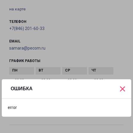
на карте
ТЕЛЕФОН
+7(846) 201-60-33
EMAIL
samara@pecom.ru
ГРАФИК РАБОТЫ
с 08:00 до
с 08:00 до
с 08:00 до
с 08:00 до
×
20:00
20:00
20:00
20:00
ОШИБКА
с 08:00 до
с 10:00 до
Выходной
error
20:00
16:00