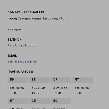
САМАРА НАГОРНАЯ 143
город Самара, улица Нагорная, 143
на карте
ТЕЛЕФОН
+7(846) 201-60-33
EMAIL
samara@pecom.ru
ГРАФИК РАБОТЫ
с 09:00 до
с 09:00 до
с 09:00 до
с 09:00 до
19:00
19:00
19:00
19:00