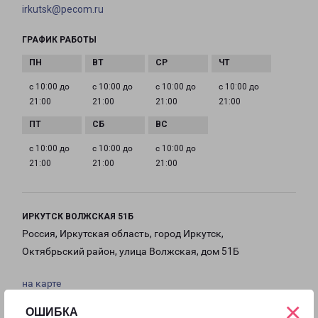
irkutsk@pecom.ru
ГРАФИК РАБОТЫ
с 10:00 до
с 10:00 до
с 10:00 до
с 10:00 до
21:00
21:00
21:00
21:00
с 10:00 до
с 10:00 до
с 10:00 до
21:00
21:00
21:00
ИРКУТСК ВОЛЖСКАЯ 51Б
Россия, Иркутская область, город Иркутск,
Октябрьский район, улица Волжская, дом 51Б
на карте
×
ОШИБКА
ТЕЛЕФОН