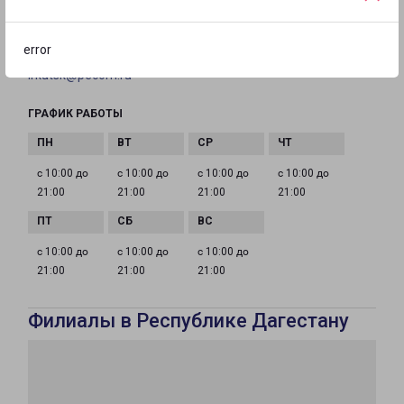
+7(3952) 799-227
error
EMAIL
irkutsk@pecom.ru
ГРАФИК РАБОТЫ
с 10:00 до
с 10:00 до
с 10:00 до
с 10:00 до
21:00
21:00
21:00
21:00
с 10:00 до
с 10:00 до
с 10:00 до
21:00
21:00
21:00
Филиалы в Республике Дагестану