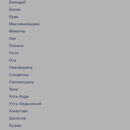
Баяндай
Бохан
Куда
Максимовщина
Мамоны
Оек
Олонки
Олха
Оса
Пивовариха
Слюдянка
Смоленщина
Урик
Усть-Куда
Усть-Ордынский
Хомутово
Шелехов
Кырен