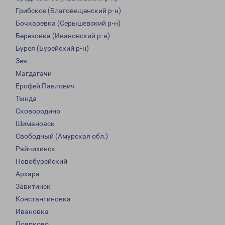
Грибское (Благовещенский р-н)
Бочкаревка (Серышевский р-н)
Березовка (Ивановский р-н)
Бурея (Бурейский р-н)
Зея
Магдагачи
Ерофей Павлович
Тында
Сковородино
Шимановск
Свободный (Амурская обл.)
Райчихинск
Новобурейский
Архара
Завитинск
Константиновка
Ивановка
Поярково