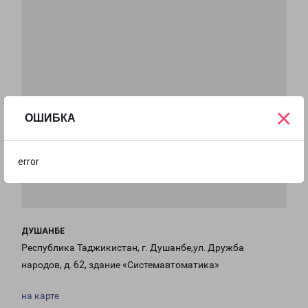
×
ОШИБКА
error
ДУШАНБЕ
Республика Таджикистан, г. Душанбе,ул. Дружба
народов, д. 62, здание «Системавтоматика»
на карте