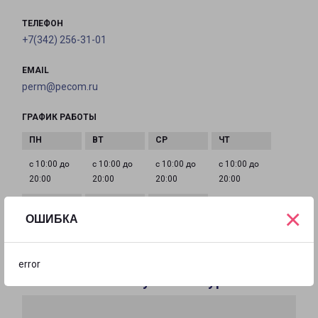
ТЕЛЕФОН
+7(342) 256-31-01
EMAIL
perm@pecom.ru
ГРАФИК РАБОТЫ
с 10:00 до
с 10:00 до
с 10:00 до
с 10:00 до
20:00
20:00
20:00
20:00
×
ОШИБКА
с 10:00 до
с 10:00 до
с 10:00 до
20:00
19:00
19:00
error
Филиалы в Республике Бурятии