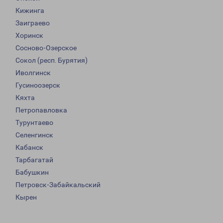
Кижинга
Заиграево
Хоринск
Сосново-Озерское
Сокол (респ. Бурятия)
Иволгинск
Гусиноозерск
Кяхта
Петропавловка
Турунтаево
Селенгинск
Кабанск
Тарбагатай
Бабушкин
Петровск-Забайкальский
Кырен