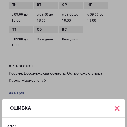
с 09:00 до
с 09:00 до
с 09:00 до
с 09:00 до
18:00
18:00
18:00
18:00
с 09:00 до
Выходной
Выходной
18:00
ОСТРОГОЖСК
Россия, Воронежская область, Острогожск, улица
Карла Маркса, 61/5
на карте
×
ТЕЛЕФОН
ОШИБКА
+7(473)759-20-93
EMAIL
error