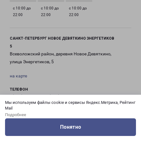
с 10:00 до
с 10:00 до
с 10:00 до
22:00
22:00
22:00
САНКТ-ПЕТЕРБУРГ НОВОЕ ДЕВЯТКИНО ЭНЕРГЕТИКОВ
5
Всеволожский район, деревня Новое Девяткино,
улица Энергетиков, 5
на карте
ТЕЛЕФОН
8(812) 458-09-02, 8(812) 494-88-88
Мы используем файлы cookie и сервисы Яндекс.Метрика, Рейтинг
Mail
EMAIL
Подробнее
pecom@pecom.ru
Понятно
ГРАФИК РАБОТЫ
Оцените нашу работу
Услуги
Сервисы
Меню
Кабинет
Контакты