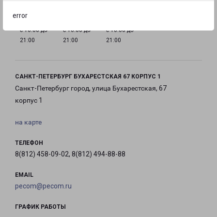
error
с 10:00 до
с 10:00 до
с 10:00 до
21:00
21:00
21:00
САНКТ-ПЕТЕРБУРГ БУХАРЕСТСКАЯ 67 КОРПУС 1
Санкт-Петербург город, улица Бухарестская, 67
корпус 1
на карте
ТЕЛЕФОН
8(812) 458-09-02, 8(812) 494-88-88
EMAIL
pecom@pecom.ru
ГРАФИК РАБОТЫ