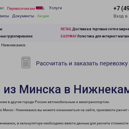
+7 (4
ас
Услуги
Перевозчикам
Вход в
рвисы
Документы
Акции
зы
RETAIL
Доставка в торговые сети и марк
ые грузоперевозки
EASYWAY
Логистика для интернет-магаз
в Нижнекамск
Рассчитать и заказать перевозку
и из Минска в Нижнека
также в другие города России автомобильным и авиатранспортом.
 Минск - Нижнекамск вы можете ознакомиться на сайте, произвести расчет
ижнекамск, в калькуляторе необходимо ввести данные для расчета стоимости