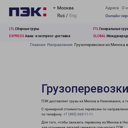
Москва
Адреса
О н
Rus /
Eng
Онлайн-се
LTL
Сборные грузы
FTL
Генеральные гру
EXPRESS
Авиа- и экспресс-доставка
GLOBAL
Международн
Главная
Направления
Грузоперевозки из Минска 
Грузоперевозк
ПЭК доставляет грузы из Минска в Нижнекамск, а 
С примерной стоимостью перевозки по направлению
по телефону:
+7 (495) 660-11-11
.
Для того, чтобы заказать перевозку из Минска в Н
для уточнения деталей свяжется специалист ПЭК.