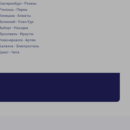
Екатеринбург - Рязань
Россошь - Пермь
Кинешма - Алматы
Волжский - Улан-Удэ
Выборг - Находка
Ярославль - Иркутск
Новочеркасск - Артем
Балахна - Электросталь
Брест - Чита