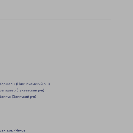
Кармалы (Нижнекамский р-н)
Бегишево (Тукаевский р-н)
Заинск (Заинский р-н)
Бангкок - Чехов