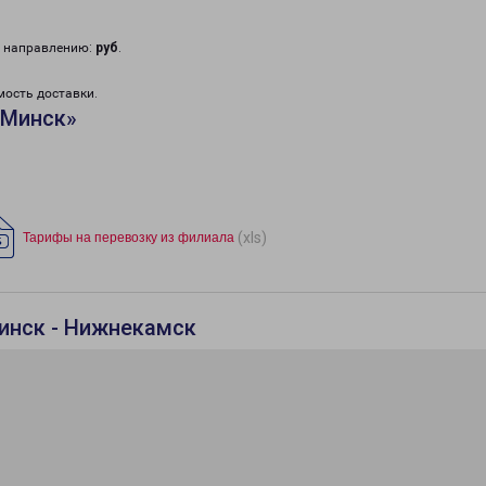
у направлению:
руб
.
мость доставки.
«Минск»
(xls)
Тарифы на перевозку из филиала
инск - Нижнекамск