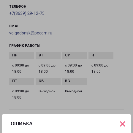
ТЕЛЕФОН
+7(8639) 29-12-75
EMAIL
volgodonsk@pecom.ru
ГРАФИК РАБОТЫ
с 09:00 до
с 09:00 до
с 09:00 до
с 09:00 до
18:00
18:00
18:00
18:00
с 09:00 до
Выходной
Выходной
18:00
×
КАМЕНСК-ШАХТИНСКИЙ
ОШИБКА
Россия, Ростовская область, Каменск-