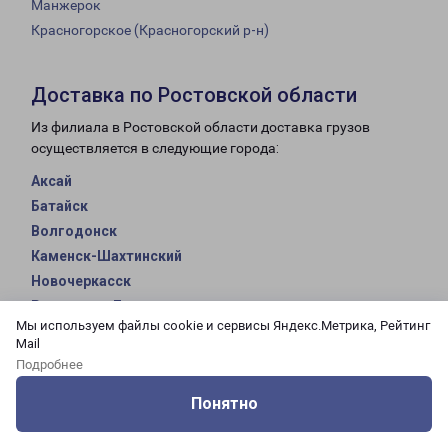
Манжерок
Красногорское (Красногорский р-н)
Доставка по Ростовской области
Из филиала в Ростовской области доставка грузов
осуществляется в следующие города:
Аксай
Батайск
Волгодонск
Каменск-Шахтинский
Новочеркасск
Ростов-на-Дону
Мы используем файлы cookie и сервисы Яндекс.Метрика, Рейтинг
Таганрог
Mail
Шахты
Подробнее
Таганрог
Понятно
Аксай
Оцените нашу работу
Услуги
Сервисы
Меню
Кабинет
Контакты
Каменск-Шахтинский