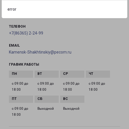
Шахтинский, Профильная улица, 11Б
error
на карте
ТЕЛЕФОН
+7(86365) 2-24-99
EMAIL
Kamensk-Shakhtinskiy@pecom.ru
ГРАФИК РАБОТЫ
с 09:00 до
с 09:00 до
с 09:00 до
с 09:00 до
18:00
18:00
18:00
18:00
с 09:00 до
Выходной
Выходной
18:00