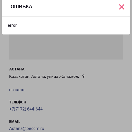
×
ОШИБКА
error
АСТАНА
Казахстан, Астана, улица Жанажол, 19
на карте
ТЕЛЕФОН
+7(7172) 644-644
EMAIL
Astana@pecom.ru