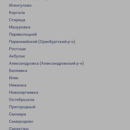
Исянгулово
Каргала
Старица
Мазуровка
Переволоцкий
Первомайский (Оренбургский р-н)
Ростоши
Акбулак
Александровка (Александровский р-н)
Беляевка
Илек
Нежинка
Новосергиевка
Октябрьское
Пригородный
Сакмара
Самородово
Саракташ