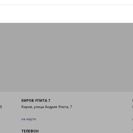
КИРОВ УПИТА 7
/5
Киров, улица Андрея Упита, 7
на карте
ТЕЛЕФОН