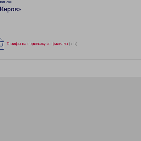
жинск»
«Киров»
(xls)
Тарифы на перевозку из филиала