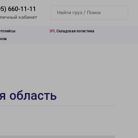
95) 660-11-11
 личный кабинет
етплейсы
3PL
Складская логистика
инов
я область