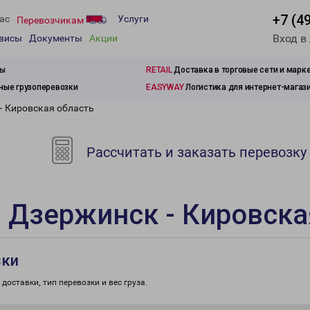
+7 (4
ас
Услуги
Перевозчикам
Вход в
рвисы
Документы
Акции
зы
RETAIL
Доставка в торговые сети и марк
ые грузоперевозки
EASYWAY
Логистика для интернет-магаз
- Кировская область
Рассчитать и заказать перевозку
 Дзержинск - Кировска
зки
доставки, тип перевозки и вес груза.