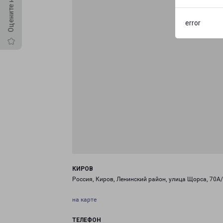
error
КИРОВ
Россия, Киров, Ленинский район, улица Щорса, 70А
на карте
ТЕЛЕФОН