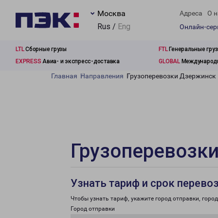
Москва
Адреса
О н
Rus /
Eng
Онлайн-се
LTL
Сборные грузы
FTL
Генеральные гру
EXPRESS
Авиа- и экспресс-доставка
GLOBAL
Международн
Главная
Направления
Грузоперевозки Дзержинск 
Грузоперевозки
Узнать тариф и срок перево
Чтобы узнать тариф, укажите город отправки, город 
Город отправки