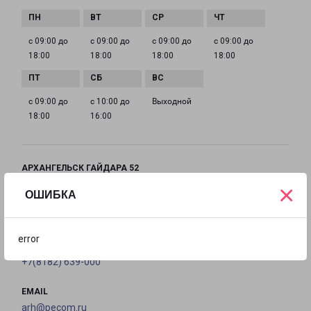
с 09:00 до
с 09:00 до
с 09:00 до
с 09:00 до
18:00
18:00
18:00
18:00
с 09:00 до
с 10:00 до
Выходной
18:00
16:00
АРХАНГЕЛЬСК ГАЙДАРА 52
город Архангельск, улица Гайдара, 52
×
ОШИБКА
на карте
error
ТЕЛЕФОН
+7(8182) 639-000
EMAIL
arh@pecom.ru