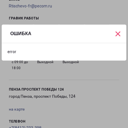
Rtischevo-fr@pecom.ru
ГРАФИК РАБОТЫ
×
ОШИБКА
с 09:00 до
с 09:00 до
с 09:00 до
с 09:00 до
18:00
18:00
18:00
18:00
error
с 09:00 до
Выходной
Выходной
18:00
ПЕНЗА ПРОСПЕКТ ПОБЕДЫ 124
город Пенза, проспект Победы, 124
на карте
ТЕЛЕФОН