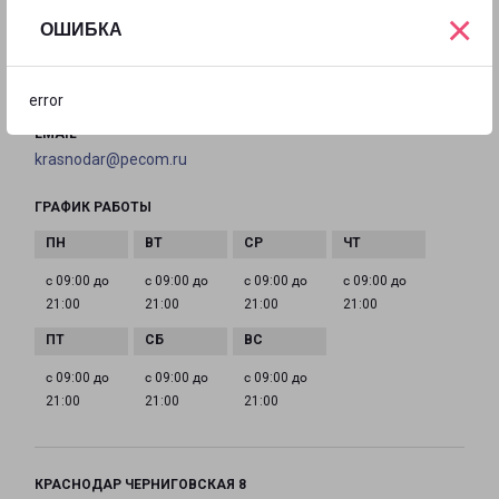
на карте
×
ОШИБКА
ТЕЛЕФОН
8(861) 205-52-23
error
EMAIL
krasnodar@pecom.ru
ГРАФИК РАБОТЫ
с 09:00 до
с 09:00 до
с 09:00 до
с 09:00 до
21:00
21:00
21:00
21:00
с 09:00 до
с 09:00 до
с 09:00 до
21:00
21:00
21:00
КРАСНОДАР ЧЕРНИГОВСКАЯ 8