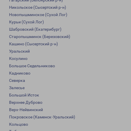
Гагарский (Белоярский р-н)
Никольское (Сысертский р-н)
Новопышминское (Сухой Лог)
Курьи (Сухой Лог)
Шабровский (Екатерибург)
Старопышминск (Березовский)
Кашино (Сысертский р-н)
Уральский
Косулино
Большое Седельниково
Кадниково
Северка
Залесье
Большой Исток
Верхнее Дуброво
Верх-Нейвинский
Покровское (Каменск-Уральский)
Кольцово