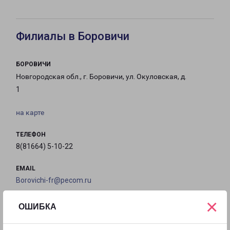
Филиалы в Боровичи
БОРОВИЧИ
Новгородская обл., г. Боровичи, ул. Окуловская, д.
1
на карте
ТЕЛЕФОН
8(81664) 5-10-22
EMAIL
Borovichi-fr@pecom.ru
×
ГРАФИК РАБОТЫ
ОШИБКА