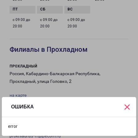
с 09:00 до
с 09:00 до
с 09:00 до
20:00
20:00
20:00
Филиалы в Прохладном
ПРОХЛАДНЫЙ
Россия, Кабардино-Балкарская Республика,
Прохладный, улица Головко, 2
на карте
×
ОШИБКА
ТЕЛЕФОН
8(86631) 7-01-71
error
EMAIL
prokhladnyy-fr@pecom.ru