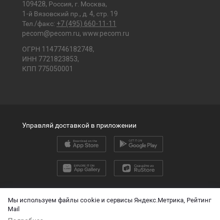
109428, Россия, г. Москва,
1-й Вязовский пр., д. 4, стр. 19
Тел./факс:
+7 (495) 660-11-11
pecom@pecom.ru
,
www.pecom.ru
ОГРН 1147746182748,
ИНН 7721823853,
КПП 775050001
Управляй доставкой в приложении
2026 © ООО «ПЭК»
Мы используем файлы cookie и сервисы Яндекс.Метрика, Рейтинг
Mail
English version