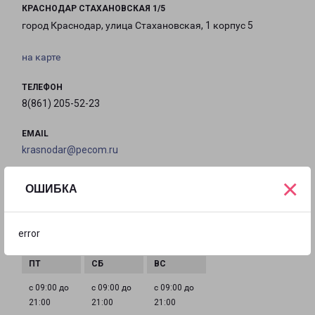
КРАСНОДАР СТАХАНОВСКАЯ 1/5
город Краснодар, улица Стахановская, 1 корпус 5
на карте
ТЕЛЕФОН
8(861) 205-52-23
EMAIL
krasnodar@pecom.ru
×
ГРАФИК РАБОТЫ
ОШИБКА
с 09:00 до
с 09:00 до
с 09:00 до
с 09:00 до
error
21:00
21:00
21:00
21:00
с 09:00 до
с 09:00 до
с 09:00 до
21:00
21:00
21:00