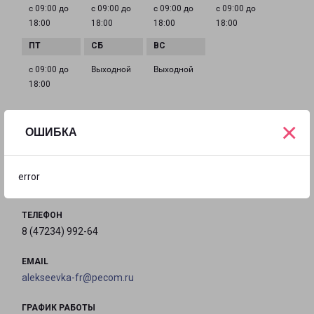
с 09:00 до
с 09:00 до
с 09:00 до
с 09:00 до
18:00
18:00
18:00
18:00
с 09:00 до
Выходной
Выходной
18:00
×
ОШИБКА
АЛЕКСЕЕВКА
Белгородская обл., г. Алексеевка, ул. Заводская 15
error
на карте
ТЕЛЕФОН
8 (47234) 992-64
EMAIL
alekseevka-fr@pecom.ru
ГРАФИК РАБОТЫ