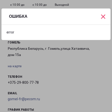
с 10:00 до
с 10:00 до
Выходной
19:00
19:00
×
ОШИБКА
Филиалы в Гомеле
error
ГОМЕЛЬ
Республика Беларусь, г. Гомель,улица Хатаевича,
дом 15а
на карте
ТЕЛЕФОН
+375-29-800-77-78
EMAIL
gomel-fr@pecom.ru
ГРАФИК РАБОТЫ