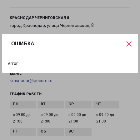
КРАСНОДАР ЧЕРНИГОВСКАЯ 8
город Краснодар, улица Черниговская, 8
×
на карте
ОШИБКА
ТЕЛЕФОН
8(861) 205-52-23
error
EMAIL
krasnodar@pecom.ru
ГРАФИК РАБОТЫ
с 09:00 до
с 09:00 до
с 09:00 до
с 09:00 до
21:00
21:00
21:00
21:00