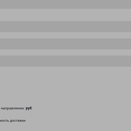
у направлению:
руб
.
мость доставки.