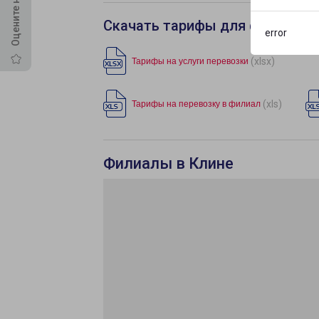
Скачать тарифы для филиала 
error
(xlsx)
Тарифы на услуги перевозки
(xls)
Тарифы на перевозку в филиал
Филиалы в Клине