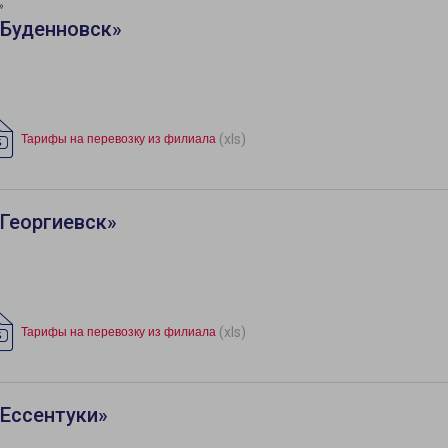
»
«Буденновск»
(xls)
Тарифы на перевозку из филиала
Георгиевск»
(xls)
Тарифы на перевозку из филиала
Ессентуки»