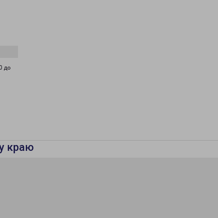
0 до
у краю