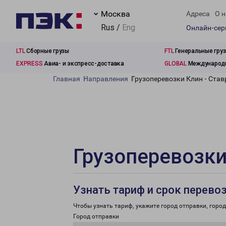
Москва
Адреса
О н
Rus /
Eng
Онлайн-се
LTL
Сборные грузы
FTL
Генеральные гру
EXPRESS
Авиа- и экспресс-доставка
GLOBAL
Международн
Главная
Направления
Грузоперевозки Клин - Ста
Грузоперевозки
Узнать тариф и срок перево
Чтобы узнать тариф, укажите город отправки, город 
Город отправки