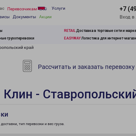
+7 (4
ас
Услуги
Перевозчикам
Вход в
рвисы
Документы
Акции
зы
RETAIL
Доставка в торговые сети и марк
ые грузоперевозки
EASYWAY
Логистика для интернет-магаз
вропольский край
Рассчитать и заказать перевозку
 Клин - Ставропольски
зки
доставки, тип перевозки и вес груза.