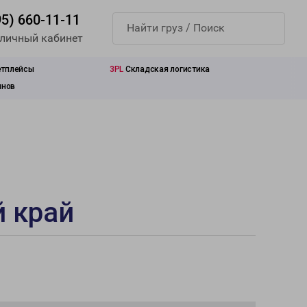
95) 660-11-11
 личный кабинет
етплейсы
3PL
Складская логистика
инов
й край