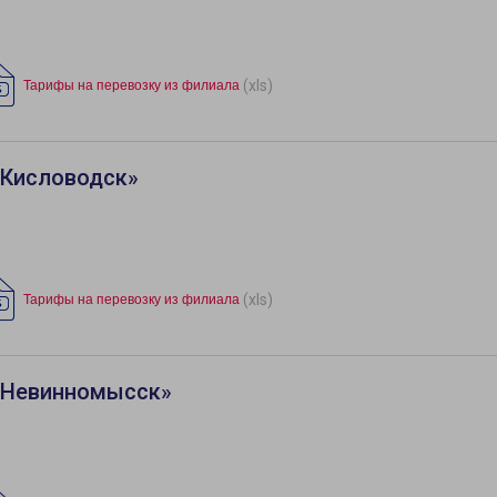
(xls)
Тарифы на перевозку из филиала
«Кисловодск»
(xls)
Тарифы на перевозку из филиала
«Невинномысск»