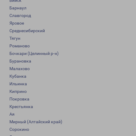
Бийск
Барнаул
Славгород
Яровое
Среднесибирский
Тягун
Романово
Бочкари (Целинный р-н)
Бурановка
Малахово
Кубанка
Ильинка
Киприно
Покровка
Крестьянка
Ая
Мирный (Алтайский край)
Сорокино