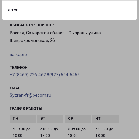
20:00
16:00
16:00
error
СЫЗРАНЬ РЕЧНОЙ ПОРТ
Россия, Самарская область, Сызрань, улица
Шеврохромовская, 26
на карте
ТЕЛЕФОН
+7 (8469) 226-462 8(927) 694-6462
EMAIL
Syzran-fr@pecom.ru
ГРАФИК РАБОТЫ
с 09:00 до
с 09:00 до
с 09:00 до
с 09:00 до
18:00
18:00
18:00
18:00