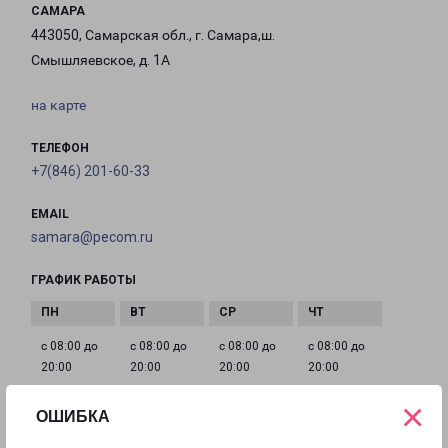
САМАРА
443050, Самарская обл., г. Самара,ш.
Смышляевское, д. 1А
на карте
ТЕЛЕФОН
+7(846) 201-60-33
EMAIL
samara@pecom.ru
ГРАФИК РАБОТЫ
с 08:00 до
с 08:00 до
с 08:00 до
с 08:00 до
20:00
20:00
20:00
20:00
×
ОШИБКА
с 08:00 до
с 10:00 до
с 10:00 до