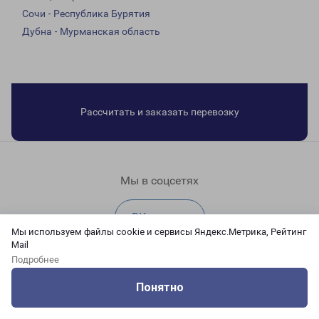
Сочи - Республика Бурятия
Дубна - Мурманская область
Рассчитать и заказать перевозку
Мы в соцсетях
ВКонтакте
Мы используем файлы cookie и сервисы Яндекс.Метрика, Рейтинг
Mail
Подробнее
MAX
Понятно
Оцените нашу работу
Услуги
Сервисы
Меню
Кабинет
Контакты
YouTube