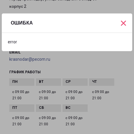
корпус 2
×
на карте
ОШИБКА
ТЕЛЕФОН
8(861) 205-52-23
error
EMAIL
krasnodar@pecom.ru
ГРАФИК РАБОТЫ
с 09:00 до
с 09:00 до
с 09:00 до
с 09:00 до
21:00
21:00
21:00
21:00
с 09:00 до
с 09:00 до
с 09:00 до
21:00
21:00
21:00