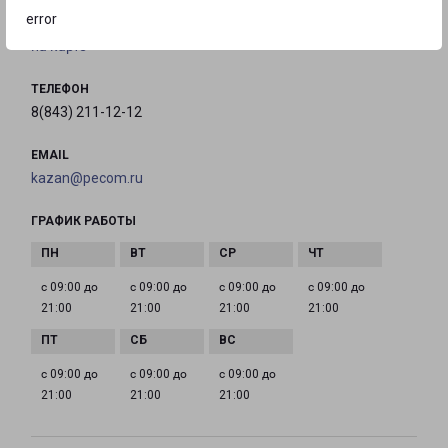
город Казань, улица Баки Урманче, 8
error
на карте
ТЕЛЕФОН
8(843) 211-12-12
EMAIL
kazan@pecom.ru
ГРАФИК РАБОТЫ
с 09:00 до
с 09:00 до
с 09:00 до
с 09:00 до
21:00
21:00
21:00
21:00
с 09:00 до
с 09:00 до
с 09:00 до
21:00
21:00
21:00