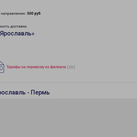
у направлению:
500 руб
.
мость доставки.
«Ярославль»
(xls)
Тарифы на перевозку из филиала
рославль - Пермь