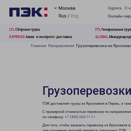
Москва
Адреса
О н
Rus /
Eng
Онлайн-се
LTL
Сборные грузы
FTL
Генеральные гру
EXPRESS
Авиа- и экспресс-доставка
GLOBAL
Международн
Главная
Направления
Грузоперевозки из Ярослав
Грузоперевозки
ПЭК доставляет грузы из Ярославля в Пермь, а та
С примерной стоимостью перевозки по направлению
по телефону:
+7 (495) 660-11-11
.
Для того, чтобы заказать перевозку из Ярославля 
для уточнения деталей свяжется специалист ПЭК.