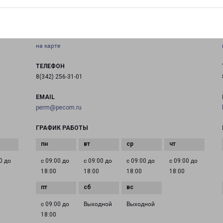
ПЕРМЬ ПАРКОВЫЙ
Россия, Пермь, улица Трамвайная, 14Р
на карте
ТЕЛЕФОН
8(342) 256-31-01
EMAIL
perm@pecom.ru
ГРАФИК РАБОТЫ
0 до
с 09:00 до
с 09:00 до
с 09:00 до
с 09:00 до
18:00
18:00
18:00
18:00
с 09:00 до
Выходной
Выходной
18:00