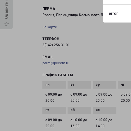
ПЕРМЬ
error
Россия, Пермь,улица Космонавта Леонова, 86
на карте
ТЕЛЕФОН
8(342) 256-31-01
EMAIL
perm@pecom.ru
ГРАФИК РАБОТЫ
с 09:00 до
с 09:00 до
с 09:00 до
с 09:0
20:00
20:00
20:00
20:00
с 09:00 до
с 10:00 до
с 10:00 до
20:00
16:00
14:00