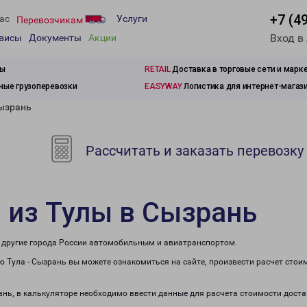
+7 (4
ас
Услуги
Перевозчикам
Вход в
рвисы
Документы
Акции
зы
RETAIL
Доставка в торговые сети и марк
ые грузоперевозки
EASYWAY
Логистика для интернет-магаз
Сызрань
Рассчитать и заказать перевозку
 из Тулы в Сызрань
в другие города России автомобильным и авиатранспортом.
 Тула - Сызрань вы можете ознакомиться на сайте, произвести расчет сто
рань, в калькуляторе необходимо ввести данные для расчета стоимости доста