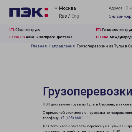
Москва
Адреса
О н
Rus /
Eng
Онлайн-се
LTL
Сборные грузы
FTL
Генеральные гру
EXPRESS
Авиа- и экспресс-доставка
GLOBAL
Международн
Главная
Направления
Грузоперевозки из Тулы в 
Грузоперевозки
ПЭК доставляет грузы из Тулы в Сызрань, а также 
С примерной стоимостью перевозки по направлению
телефону:
+7 (495) 660-11-11
.
Для того, чтобы заказать перевозку из Тулы в Сыз
уточнения деталей свяжется специалист ПЭК.