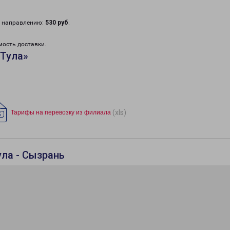
у направлению:
530 руб
.
мость доставки.
«Тула»
(xls)
Тарифы на перевозку из филиала
ула - Сызрань