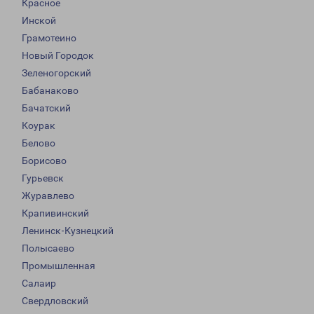
Красное
Инской
Грамотеино
Новый Городок
Зеленогорский
Бабанаково
Бачатский
Коурак
Белово
Борисово
Гурьевск
Журавлево
Крапивинский
Ленинск-Кузнецкий
Полысаево
Промышленная
Салаир
Свердловский