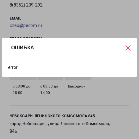
8(8352) 239-292
EMAIL
cheb@pecom.ru
ГРАФИК РАБОТЫ
×
ОШИБКА
с 08:00 до
с 08:00 до
с 08:00 до
с 08:00 до
18:00
18:00
18:00
18:00
error
с 08:00 до
с 08:00 до
Выходной
18:00
14:00
ЧЕБОКСАРЫ ЛЕНИНСКОГО КОМСОМОЛА 84Б
город Чебоксары, улица Ленинского Комсомола,
84Б