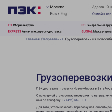
Москва
Адреса
О н
Rus /
Eng
Онлайн-се
LTL
Сборные грузы
FTL
Генеральные гру
EXPRESS
Авиа- и экспресс-доставка
GLOBAL
Международн
Главная
Направления
Грузоперевозки из Новосиб
Грузоперевозки
ПЭК доставляет грузы из Новосибирска в Батайск, 
С примерной стоимостью перевозки по направлению
нам по телефону:
+7 (495) 660-11-11
.
Для того, чтобы заказать перевозку из Новосибирск
вами для уточнения деталей свяжется специалист 