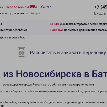
+7 (4
ас
Услуги
Перевозчикам
Вход в
рвисы
Документы
Акции
зы
RETAIL
Доставка в торговые сети и марк
ые грузоперевозки
EASYWAY
Логистика для интернет-магаз
ирска в Батайск
Рассчитать и заказать перевозку
 из Новосибирска в Ба
а также в другие города России автомобильным и авиатранспортом.
 Новосибирск - Батайск вы можете ознакомиться на сайте, произвести рас
а в Батайск, в калькуляторе необходимо ввести данные для расчета стоимос
ПЭК.