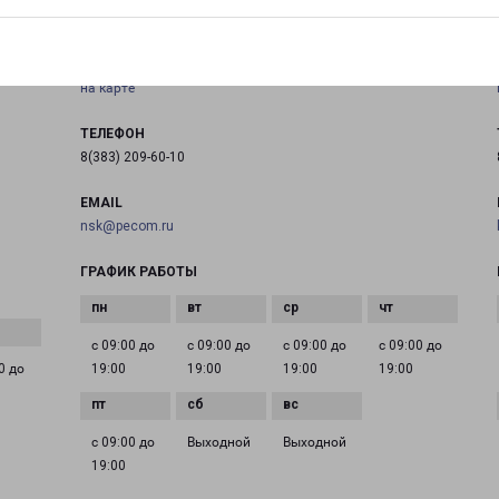
НОВОСИБИРСК КИРОВСКИЙ
630088, Россия, г. Новосибирск, Северный проезд, 41/2
на карте
ТЕЛЕФОН
8(383) 209-60-10
EMAIL
nsk@pecom.ru
ГРАФИК РАБОТЫ
с 09:00 до
с 09:00 до
с 09:00 до
с 09:00 до
0 до
19:00
19:00
19:00
19:00
с 09:00 до
Выходной
Выходной
19:00