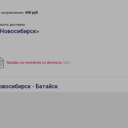
у направлению:
600 руб
.
мость доставки.
«Новосибирск»
(xls)
Тарифы на перевозку из филиала
овосибирск - Батайск