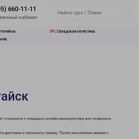
95) 660-11-11
 личный кабинет
етплейсы
3PL
Складская логистика
инов
тайск
чет стоимости с помощью онлайн-калькулятора или позвонить
ти доставки и заполнить заявку. После заполнения заявки с