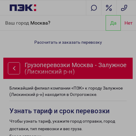
Главная
Направления
Грузоперевозки Москва - Залужное
Ваш город
Москва?
Да
Нет
(Лискинский р-н)
Рассчитать и заказать перевозку
Грузоперевозки Москва - Залужное
(Лискинский р-н)
Ближайший филиал компании «ПЭК» к городу Залужное
(Лискинский р-н) находится в Острогожске.
Узнать тариф и срок перевозки
Чтобы узнать тариф, укажите город отправки, город
доставки, тип перевозки и вес груза.