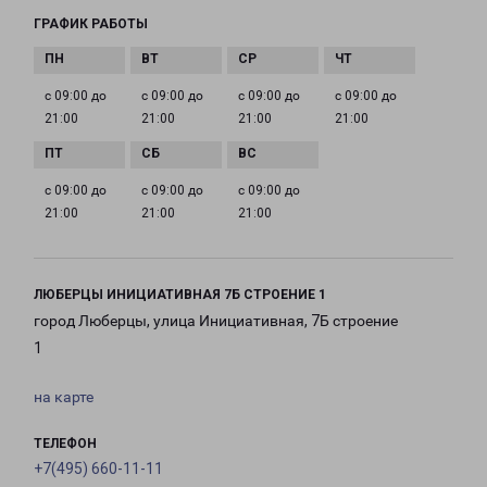
ГРАФИК РАБОТЫ
с 09:00 до
с 09:00 до
с 09:00 до
с 09:00 до
21:00
21:00
21:00
21:00
с 09:00 до
с 09:00 до
с 09:00 до
21:00
21:00
21:00
ЛЮБЕРЦЫ ИНИЦИАТИВНАЯ 7Б СТРОЕНИЕ 1
город Люберцы, улица Инициативная, 7Б строение
1
на карте
ТЕЛЕФОН
+7(495) 660-11-11