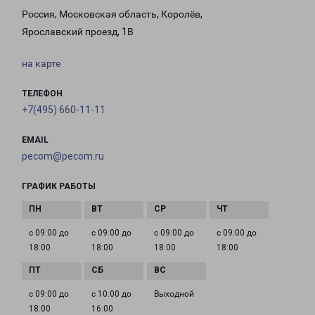
Россия, Московская область, Королёв,
Ярославский проезд, 1В
на карте
ТЕЛЕФОН
+7(495) 660-11-11
EMAIL
pecom@pecom.ru
ГРАФИК РАБОТЫ
с 09:00 до
с 09:00 до
с 09:00 до
с 09:00 до
18:00
18:00
18:00
18:00
с 09:00 до
с 10:00 до
Выходной
18:00
16:00