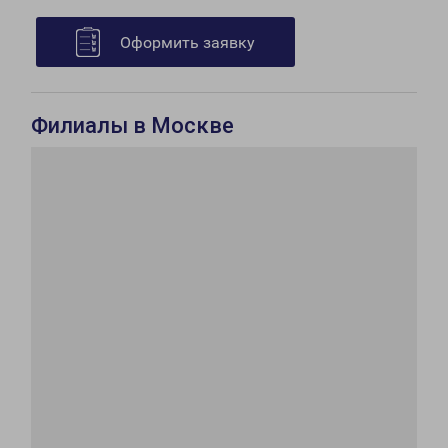
Оформить заявку
Филиалы в Москве