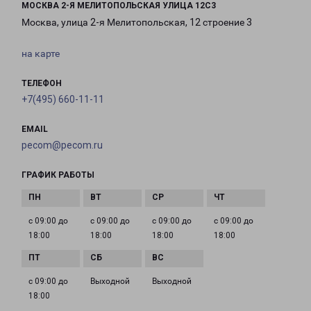
МОСКВА 2-Я МЕЛИТОПОЛЬСКАЯ УЛИЦА 12С3
Москва, улица 2-я Мелитопольская, 12 строение 3
на карте
ТЕЛЕФОН
+7(495) 660-11-11
EMAIL
pecom@pecom.ru
ГРАФИК РАБОТЫ
с 09:00 до
с 09:00 до
с 09:00 до
с 09:00 до
18:00
18:00
18:00
18:00
с 09:00 до
Выходной
Выходной
18:00