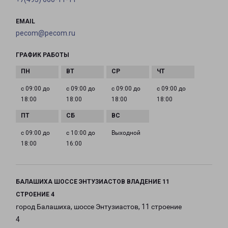
EMAIL
pecom@pecom.ru
ГРАФИК РАБОТЫ
с 09:00 до
с 09:00 до
с 09:00 до
с 09:00 до
18:00
18:00
18:00
18:00
с 09:00 до
с 10:00 до
Выходной
18:00
16:00
БАЛАШИХА ШОССЕ ЭНТУЗИАСТОВ ВЛАДЕНИЕ 11
СТРОЕНИЕ 4
город Балашиха, шоссе Энтузиастов, 11 строение
4