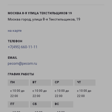
МОСКВА 8-Я УЛИЦА ТЕКСТИЛЬЩИКОВ 19
Москва город, улица 8-я Текстильщиков, 19
на карте
ТЕЛЕФОН
+7(495) 660-11-11
EMAIL
pecom@pecom.ru
ГРАФИК РАБОТЫ
с 10:00 до
с 10:00 до
с 10:00 до
с 10:00 до
22:00
22:00
22:00
22:00