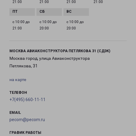
21:00
21:00
21:00
21:00
с 10:00 до
с 10:00 до
с 10:00 до
21:00
20:00
20:00
МОСКВА АВИАКОНСТРУКТОРА ПЕТЛЯКОВА 31 (СДЭК)
Москва город, улица Авиаконструктора
Петлякова, 31
на карте
ТЕЛЕФОН
+7(495) 660-11-11
EMAIL
pecom@pecom.ru
ГРАФИК РАБОТЫ