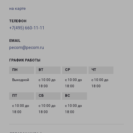
на карте
ТЕЛЕФОН
+7(495) 660-11-11
EMAIL
pecom@pecom.ru
ГРАФИК РАБОТЫ
Выходной
с 10:00 до
с 10:00 до
с 10:00 до
18:00
18:00
18:00
с 10:00 до
с 10:00 до
с 10:00 до
18:00
18:00
18:00