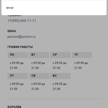
на карте
error
ТЕЛЕФОН
+7(495) 660-11-11
EMAIL
pecom@pecom.ru
ГРАФИК РАБОТЫ
с 09:00 до
с 09:00 до
с 09:00 до
с 09:00 до
21:00
21:00
21:00
21:00
с 09:00 до
с 09:00 до
с 09:00 до
21:00
21:00
21:00
КОРОЛЕВ