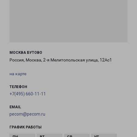
МОСКВА БУТОВО
Россия, Москва, 2-я Мелитопольская улица, 12Ас1
на карте
ТЕЛЕФОН
+7(495) 660-11-11
EMAIL
pecom@pecom.ru
ГРАФИК РАБОТЫ