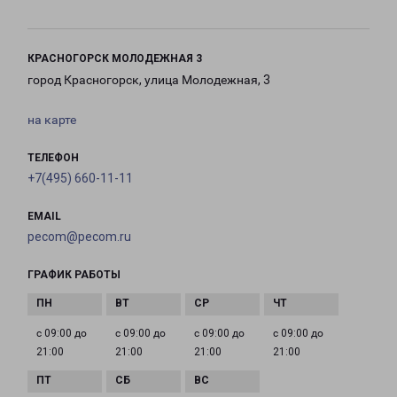
КРАСНОГОРСК МОЛОДЕЖНАЯ 3
город Красногорск, улица Молодежная, 3
на карте
ТЕЛЕФОН
+7(495) 660-11-11
EMAIL
pecom@pecom.ru
ГРАФИК РАБОТЫ
с 09:00 до
с 09:00 до
с 09:00 до
с 09:00 до
21:00
21:00
21:00
21:00